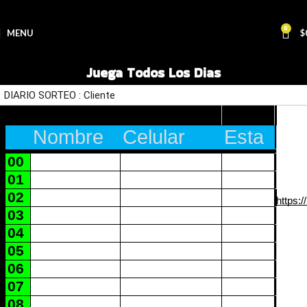
0
MENU
$
Juega Todos Los Dias