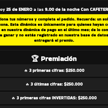
hoy
25 de ENERO
a las
9.00 de la noche Con CAFETE
iona tus números y completa el pedido.
Recuerda: un so
sona.
Esta dinámica es únicamente para quienes hayan 
en nuestra dinámica de pago en el último mes; de lo cont
 a ganar y no estás registrado en nuestra base de dato
entregará el premio
.
🏆 Premiación
🔥
3 primeras cifras:
$250.000
🔥
3 últimas cifras:
$250.000
🔥
3 primeras cifras INVERTIDAS:
$250.000