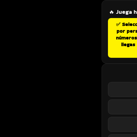
🔥 Juega 
✅ Selecc
por per
números 
llegas