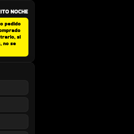
RITO NOCHE
lo pedido
comprado
rario, si
s,
no se