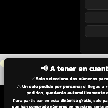
TODAS (
0
)
LIVRES (
0
)
R
📢 A tener en cuent
✅
Solo selecciona dos números
para
⚠️
Un solo pedido por persona;
si llegas a 
pedidos,
quedarás automáticamente d
Para participar en esta
dinámica gratis
, solo p
que
han comprado números
en nuestros sorteos