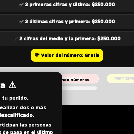
✅
2 primeras cifras y última:
$250.000
✅
2 últimas cifras y primera:
$250.000
✅
2 cifras del medio y la primera:
$250.000
💸
Valor del número:
Gratis
ESERVADAS (
0
)
PAGAS (
0
)
PARTICIPA
Carregando números
a ⚠️
 tu pedido.
realizar dos o más
escalificado
.
articipan las personas
 de paga en el
último